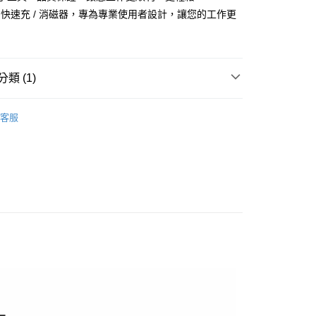
宅配
MXM快速充 / 消磁器，專為專業使用者設計，讓您的工作更
00
類 (1)
與禮品系列
可攜式快速充/消磁器
客服