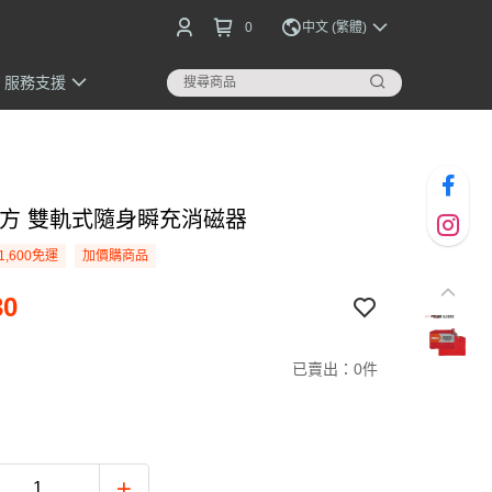
0
中文 (繁體)
服務支援
官方 雙軌式隨身瞬充消磁器
1,600免運
加價購商品
30
已賣出：0件