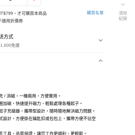
購買名單
清除
NT$799，才可購買本商品
紀錄
不適用折價券
送方式
1,600免運
次付款
速充 / 消磁，一機兩用，方便實用。
家取貨
強磁圈加磁，快速提升磁力，輕鬆處理各種起子。
0，滿NT$1,600(含以上)免運費
螺絲起子充磁器，攜帶型設計，隨時隨地解決磁力問題。
扣環式設計，方便掛在鑰匙扣或包包上，攜帶方便不佔空
1取貨
0，滿NT$1,600(含以上)免運費
專業手工具，品質保證，讓您工作更順利、更輕鬆。