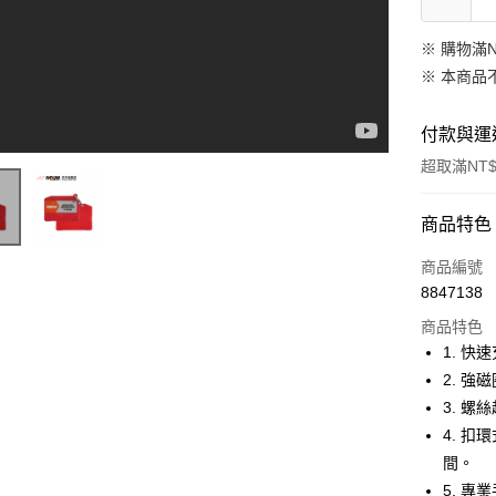
※ 購物滿
※ 本商品
付款與運
超取滿NT$
付款方式
商品特色
信用卡一
商品編號
8847138
商品特色
運送方式
1. 快
付款後全
2. 
每筆NT$6
3. 
4. 
付款後7-1
間。
每筆NT$6
5. 