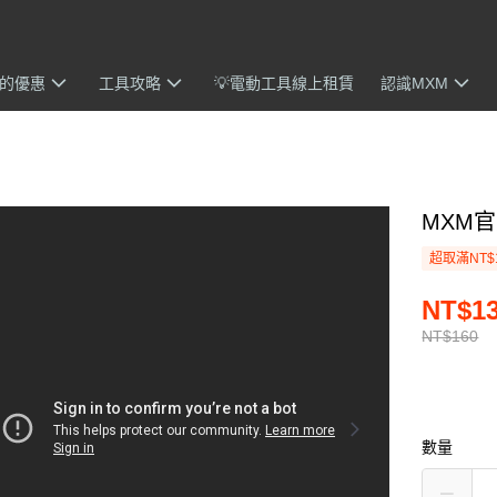
我的優惠
工具攻略
💡電動工具線上租賃
認識MXM
MXM
超取滿NT$
NT$1
NT$160
數量