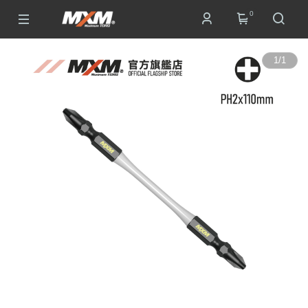
0
1
/
1