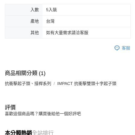
入數
5入裝
產地
台灣
其他
如有大量需求請洽客服
客服
商品相關分類 (1)
抗衝擊起子頭、接桿系列
IMPACT 抗衝擊雙頭十字起子頭
評價
喜歡這個商品嗎？購買後給他一個好評吧
本分類熱銷
全站排行