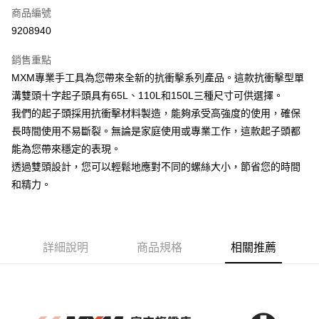
商品編號
運送方式
9208940
付款後全家取貨
銷售重點
每筆NT$60，滿NT$1,600(含以上)免運費
MXM專業手工具為您帶來全新的抗衝擊系列產品。這款抗衝擊型單
溝雙頭十字起子頭具有65L、110L和150L三種尺寸可供選擇。
付款後7-11取貨
我們的起子頭採用抗衝擊材料製造，能夠承受高強度的使用，確保
每筆NT$60，滿NT$1,600(含以上)免運費
長時間使用不易斷裂。無論是家庭使用或專業工作，這款起子頭都
順豐快遞宅配
能為您帶來穩定的表現。
每筆NT$200
透過雙頭設計，您可以輕鬆地應對不同的螺絲大小，節省您的時間
和精力。
詳細說明
商品規格
相關推薦