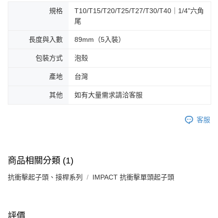
規格
T10/T15/T20/T25/T27/T30/T40｜1/4"六角
尾
長度與入數
89mm（5入裝）
包裝方式
泡殼
產地
台灣
其他
如有大量需求請洽客服
客服
商品相關分類 (1)
抗衝擊起子頭、接桿系列
IMPACT 抗衝擊單頭起子頭
評價