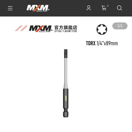
0
1
/
1