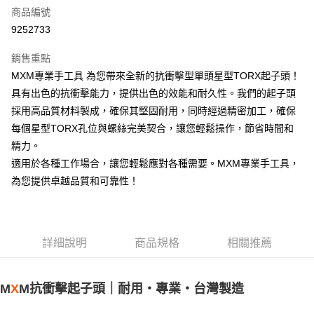
商品編號
運送方式
9252733
付款後全家取貨
銷售重點
每筆NT$60，滿NT$1,600(含以上)免運費
MXM專業手工具 為您帶來全新的抗衝擊型單頭星型TORX起子頭！
具有出色的抗衝擊能力，提供出色的效能和耐久性。我們的起子頭
付款後7-11取貨
採用高品質材料製成，確保其堅固耐用，同時經過精密加工，確保
每筆NT$60，滿NT$1,600(含以上)免運費
每個星型TORX孔位與螺絲完美契合，讓您輕鬆操作，節省時間和
順豐快遞宅配
精力。
每筆NT$200
適用於各種工作場合，讓您輕鬆應對各種需要。MXM專業手工具，
為您提供卓越品質和可靠性！
詳細說明
商品規格
相關推薦
M
X
M抗衝擊起子頭｜耐用・專業・台灣製造