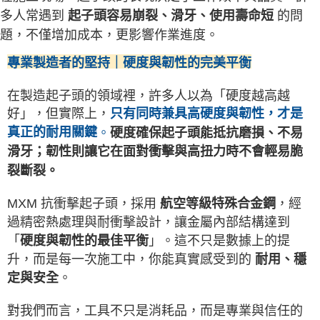
多人常遇到
起子頭容易崩裂、滑牙、使用壽命短
的問
題，不僅增加成本，更影響作業進度。
專業製造者的堅持｜硬度與韌性的完美平衡
在製造起子頭的領域裡，許多人以為「硬度越高越
好」，但實際上，
只有同時兼具高硬度與韌性，才是
真正的耐用關鍵
。
硬度確保起子頭能抵抗磨損、不易
滑牙；韌性則讓它在面對衝擊與高扭力時不會輕易脆
裂斷裂。
MXM 抗衝擊起子頭，採用
，經
航空等級特殊合金鋼
過精密熱處理與耐衝擊設計，讓金屬內部結構達到
「
」。這不只是數據上的提
硬度與韌性的最佳平衡
升，而是每一次施工中，你能真實感受到的
耐用、穩
。
定與安全
對我們而言，工具不只是消耗品，而是專業與信任的