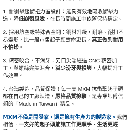
1. 耐衝擊緩衝扭力區設計：能夠有效地吸收衝擊力
道，
，在長時間施工中依舊保持穩定。
降低崩裂風險
2. 採用航空級特殊合金鋼：鋼材
升級，耐磨、耐扭不
易變形，比一般市售起子頭壽命更長，
真正做到耐用
。
不怕操
3. 精密咬合，不滑牙：刃口
尖端經過 CNC 精密加
工，與螺絲完美貼合，
，大幅提升工
減少滑牙與損壞
作效率。
4. 台灣製造，品質保證！
每一支 MXM 抗衝擊起子頭
都在自己的工廠製造，
，是專業師傅信
嚴格品質檢驗
賴的「Made in Taiwan」精品。
𝗠𝗫𝗠不僅是開發家，還是擁有生產力的製造家。
我們
相信，
一支好的起子頭能讓工作更順手、生活更輕