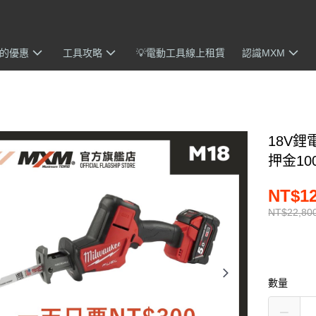
我的優惠
工具攻略
💡電動工具線上租賃
認識MXM
18V鋰
押金10
NT$12
NT$22,80
數量