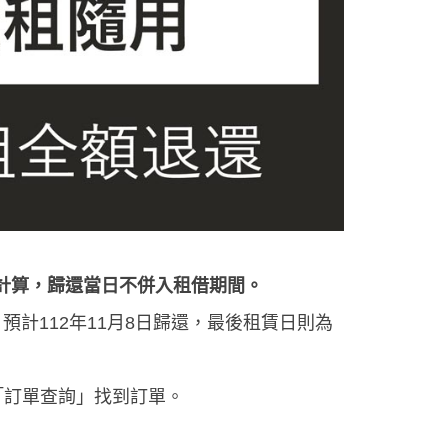
計算，歸還當日不併入租借期間。
。預計112年11月8日歸還，最後租賃日則為
「訂單查詢」找到訂單。