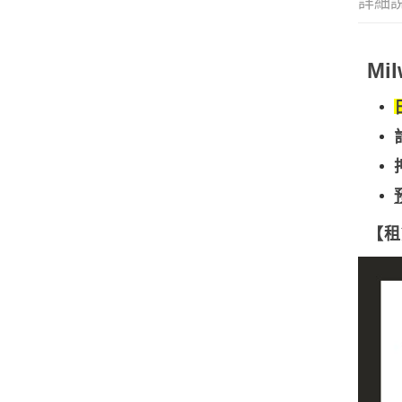
詳細
Mi
【租