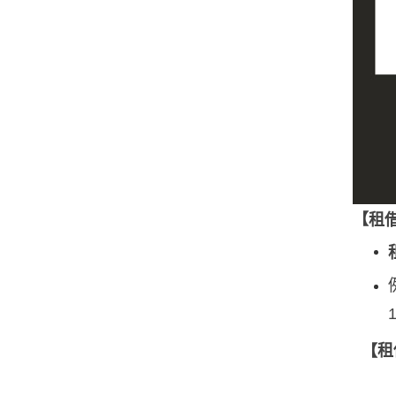
【
租
【租