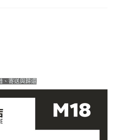
借、寄送與歸還