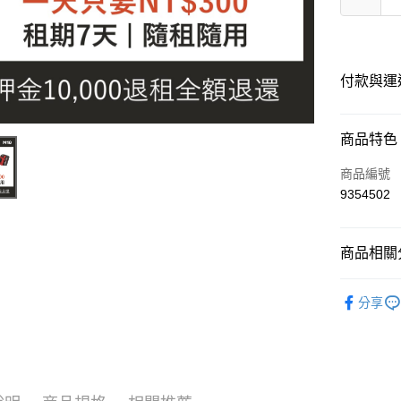
付款與運
付款方式
商品特色
信用卡一
商品編號
9354502
運送方式
商品相關分
順豐快遞
每筆NT$2
電動工具
分享