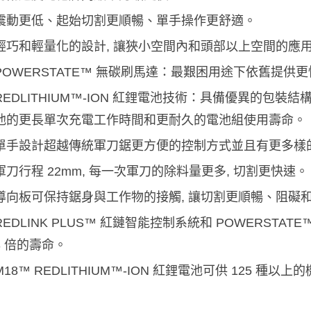
震動更低、起始切割更順暢、單手操作更舒適。
輕巧和輕量化的設計, 讓狹小空間內和頭部以上空間的應
POWERSTATE™ 無碳刷馬達：最艱困用途下依舊提
REDLITHIUM™-ION 紅鋰電池技術：具備優異的包
池的更長單次充電工作時間和更耐久的電池組使用壽命。
單手設計超越傳統軍刀鋸更方便的控制方式並且有更多樣
軍刀行程 22mm, 每一次軍刀的除料量更多, 切割更快速。
導向板可保持鋸身與工作物的接觸, 讓切割更順暢、阻礙
REDLINK PLUS™ 紅鏈智能控制系統和 POWERST
3 倍的壽命。
M18™ REDLITHIUM™-ION 紅鋰電池可供 125 種以