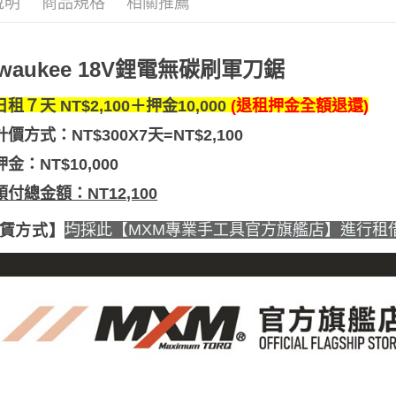
說明
商品規格
相關推薦
lwaukee 18V鋰電無碳刷軍刀鋸
日租７天 NT$2,100＋押金10,000
(退租押金全額退還)
計價方式：
NT$300X7天=NT$2,100
押金：NT$10,000
預付總金額：NT12,100
均採此【MXM專業手工具官方旗艦店】進行租
賃方式】