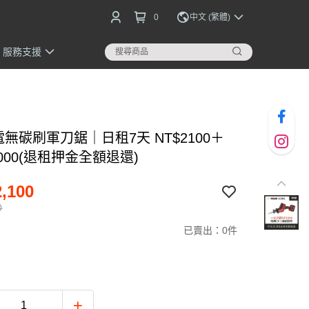
0
中文 (繁體)
服務支援
電無碳刷軍刀鋸｜日租7天 NT$2100＋
000(退租押金全額退還)
,100
0
已賣出：0件