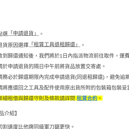
「申請退貨」
點選
。
「租賃工具退租歸還」
退貨原因選擇
。
收到歸還通知後，我們將於1日內指派物流前往取件，運費
請於申請退貨的隔日中午前將貨品放置交寄處。
請務必於歸還期限內完成申請退貨(同退租歸還)，避免逾
請將應還回之工具及配件使用原出貨所附的包裝箱包裝妥
詳細租借與歸還守則及條款請詳閱
租賃合約
。
品介紹】
切割速度比他牌同級軍刀鋸更快。