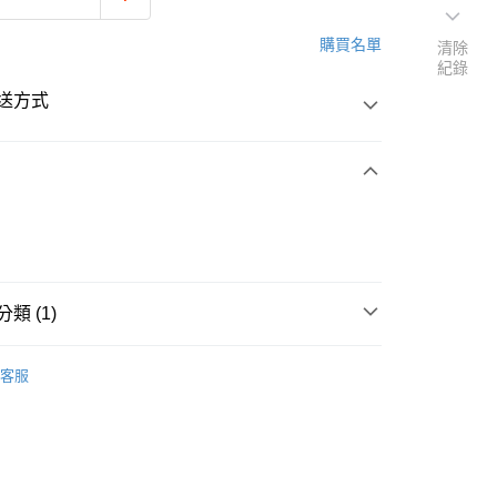
購買名單
清除
紀錄
送方式
次付款
類 (1)
宅配
00
租賃專區｜軍刀鋸
日租套餐：7天
客服