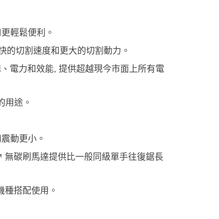
用更輕鬆便利。
供更快的切割速度和更大的切割動力。
裝結構、電力和效能, 提供超越現今市面上所有電
的用途。
和震動更小。
ATE™ 無碳刷馬達提供比一般同級單手往復鋸長
上的機種搭配使用。