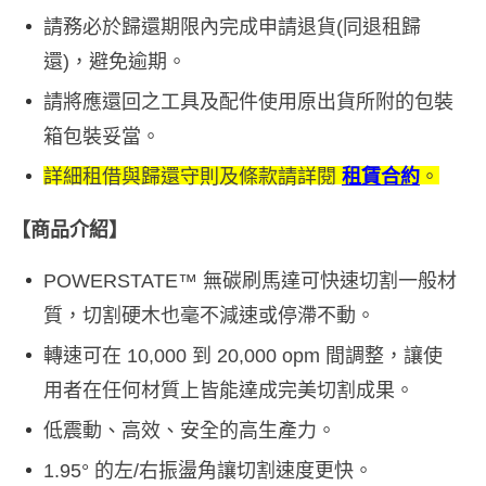
請務必於歸還期限內完成申請退貨(同退租歸
還)，避免逾期。
請將應還回之工具及配件使用原出貨所附的包裝
箱包裝妥當。
詳細租借與歸還守則及條款請詳閱
租賃合約
。
【商品介紹】
POWERSTATE™ 無碳刷馬達可快速切割一般材
質，切割硬木也毫不減速或停滯不動。
轉速可在 10,000 到 20,000 opm 間調整，讓使
用者在任何材質上皆能達成完美切割成果。
低震動、高效、安全的高生產力。
1.95° 的左/右振盪角讓切割速度更快。