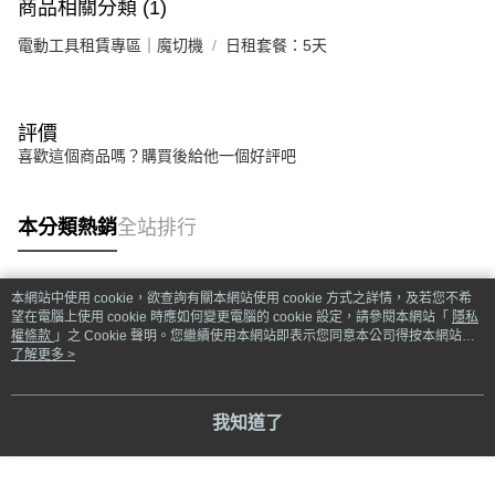
商品相關分類 (1)
電動工具租賃專區｜魔切機
日租套餐：5天
評價
喜歡這個商品嗎？購買後給他一個好評吧
本分類熱銷
全站排行
本網站中使用 cookie，欲查詢有關本網站使用 cookie 方式之詳情，及若您不希
熱門標籤
望在電腦上使用 cookie 時應如何變更電腦的 cookie 設定，請參閱本網站「
隱私
權條款
」之 Cookie 聲明。您繼續使用本網站即表示您同意本公司得按本網站使
用條款之 Cookie 聲明使用 cookie。
了解更多 >
我知道了