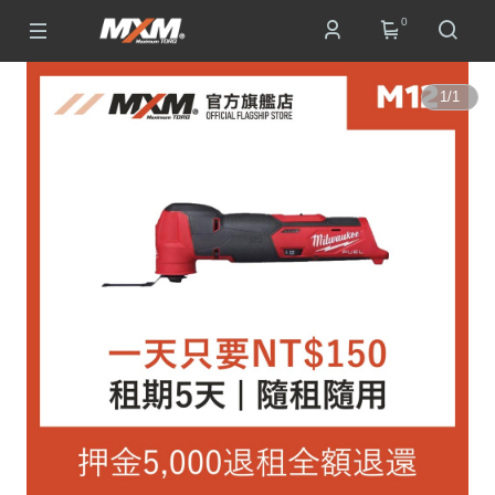
0
1
/
1