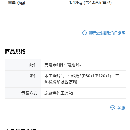
顯示電腦版詳細說明
商品規格
配件
充電器1個、電池1個
零件
木工鋸片1片、砂紙2(P80x1/P120x1)、三
角橡膠墊及固定環
包裝方式
原廠黑色工具箱
客服