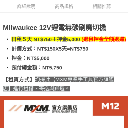
詳細說明
商品規格
相關推薦
Milwaukee 12V鋰電無碳刷魔切機
日租５天 NT$750＋押金5,000
(退租押金全額退還)
計價方式：
NT$150X5天=NT$750
押金：NT$5,000
預付總金額：NT5,750
均採此【MXM專業手工具官方旗艦
【租賃方式】
店】進行租借、寄送與歸還。