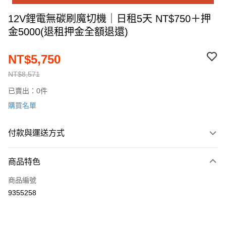
12V鋰電無碳刷魔切機｜日租5天 NT$750＋押
金5000(退租押金全額退還)
NT$5,750
NT$8,571
已賣出：0件
購買名單
付款與運送方式
付款方式
商品特色
信用卡一次付款
商品編號
運送方式
9355258
順豐快遞宅配
每筆NT$200