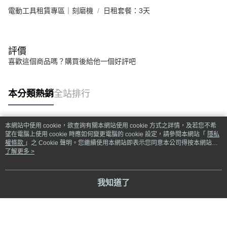
電動工具租賃專區｜刻磨機
日租套餐：3天
評價
喜歡這個商品嗎？購買後給他一個好評吧
本分類熱銷
全站排行
本網站中使用 cookie，欲查詢有關本網站使用 cookie 方式之詳情，及若您不希
熱門標籤
望在電腦上使用 cookie 時應如何變更電腦的 cookie 設定，請參閱本網站「
隱私
權條款
」之 Cookie 聲明。您繼續使用本網站即表示您同意本公司得按本網站使
用條款之 Cookie 聲明使用 cookie。
了解更多 >
我知道了