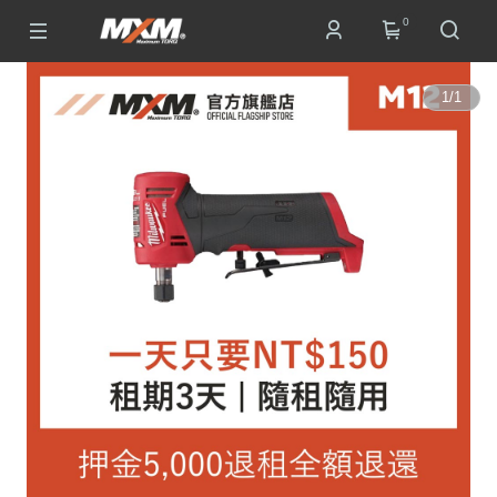
0
1
/
1