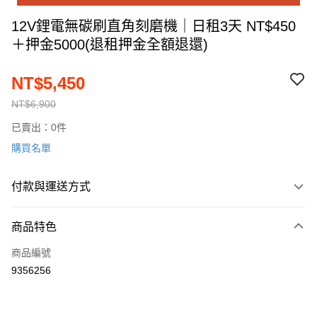
12V鋰電無碳刷直角刻磨機｜日租3天 NT$450
＋押金5000(退租押金全額退還)
NT$5,450
NT$6,900
已賣出：0件
購買名單
付款與運送方式
付款方式
商品特色
信用卡一次付款
商品編號
運送方式
9356256
順豐快遞宅配
每筆NT$200