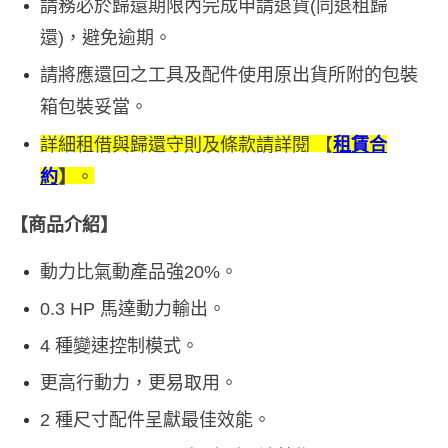
請務必於歸還期限內完成申請退貨(同退租歸
還)，避免逾期。
請將應還回之工具及配件使用原出貨所附的包裝
箱包裝妥當。
詳細租借與歸還守則及條款請詳閱
【
租賃合
約
】
。
【商品介紹】
動力比氣動產品強20%。
0.3 HP 馬達動力輸出。
4 種變速控制模式。
更高行動力，更易取用。
2 種尺寸配件呈獻最佳效能。