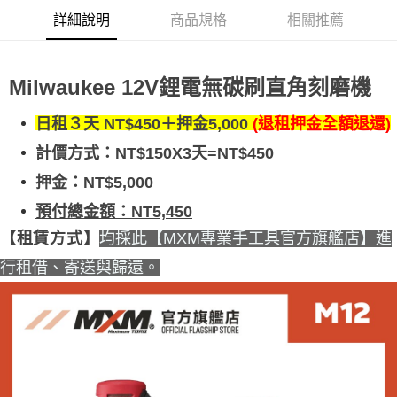
詳細說明
商品規格
相關推薦
Milwaukee 12V鋰電無碳刷直角刻磨機
日租３天 NT$450＋押金5,000
(退租押金全額退還)
計價方式：
NT$150X3天=NT$450
押金：NT$5,000
預付總金額：NT5,450
均採此【MXM專業手工具官方旗艦店】進
【租賃方式】
行租借、寄送與歸還。