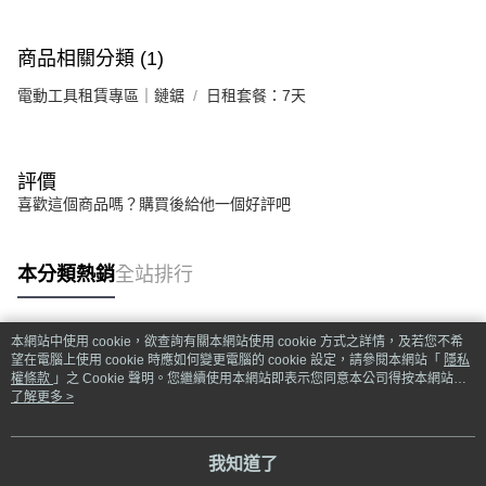
商品相關分類 (1)
電動工具租賃專區｜鏈鋸
日租套餐：7天
評價
喜歡這個商品嗎？購買後給他一個好評吧
本分類熱銷
全站排行
本網站中使用 cookie，欲查詢有關本網站使用 cookie 方式之詳情，及若您不希
熱門標籤
望在電腦上使用 cookie 時應如何變更電腦的 cookie 設定，請參閱本網站「
隱私
權條款
」之 Cookie 聲明。您繼續使用本網站即表示您同意本公司得按本網站使
用條款之 Cookie 聲明使用 cookie。
了解更多 >
我知道了