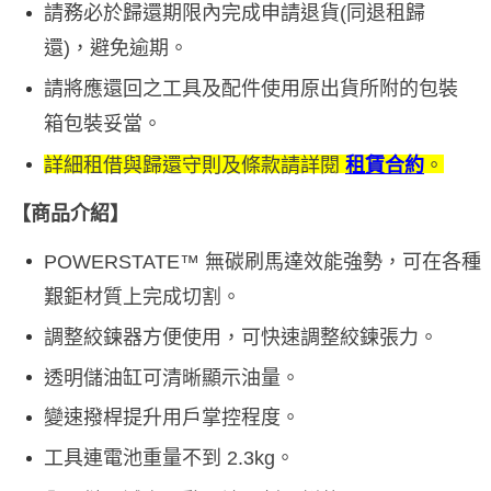
請務必於歸還期限內完成申請退貨(同退租歸
還)，避免逾期。
請將應還回之工具及配件使用原出貨所附的包裝
箱包裝妥當。
詳細租借與歸還守則及條款請詳閱
租賃合約
。
【商品介紹】
POWERSTATE™ 無碳刷馬達效能強勢，可在各種
艱鉅材質上完成切割。
調整絞鍊器方便使用，可快速調整絞鍊張力。
透明儲油缸可清晰顯示油量。
變速撥桿提升用戶掌控程度。
工具連電池重量不到 2.3kg。