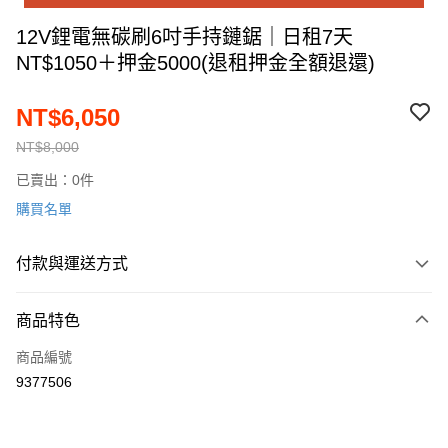
12V鋰電無碳刷6吋手持鏈鋸｜日租7天
NT$1050＋押金5000(退租押金全額退還)
NT$6,050
NT$8,000
已賣出：0件
購買名單
付款與運送方式
付款方式
商品特色
信用卡一次付款
商品編號
運送方式
9377506
順豐快遞宅配
每筆NT$200