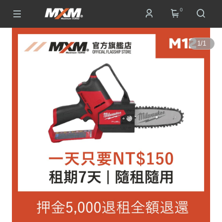
0
1
/
1