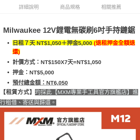
詳細說明
商品規格
相關推薦
Milwaukee 12V鋰電無碳刷6吋手持鏈鋸
日租７天 NT$1,050＋押金5,000
(退租押金全額退
還)
計價方式：
NT$150X7天=NT$1,050
押金：NT$5,000
預付總金額：NT6,050
均採此【MXM專業手工具官方旗艦店】進
【租賃方式】
行租借、寄送與歸還。