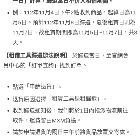
一日」計算，歸還當日不併入租借期間。
例：112年11月4日下午2點收到商品，起算日為11
月5日。預計112年11月8日歸還，最後租賃日則為
11月7日，故租賃期間即為11月5日~11月7日，共3
天。
【租借工具歸還辦法說明】
於歸還當日，至官網會
員中心的「訂單查詢」找到訂單。
「申請退貨」
點選
。
「租賃工具退租歸還」
退貨原因選擇
。
收到歸還通知後，我們將於1日內指派物流前往
取件，運費皆由MXM負擔。
請於申請退貨的隔日中午前將貨品放置交寄處。